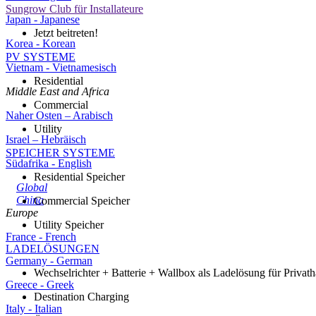
Sungrow Club für Installateure
Japan - Japanese
Jetzt beitreten!
Korea - Korean
PV SYSTEME
Vietnam - Vietnamesisch
Residential
Middle East and Africa
Commercial
Naher Osten – Arabisch
Utility
Israel – Hebräisch
SPEICHER SYSTEME
Südafrika - English
Residential Speicher
Global
China
Commercial Speicher
Europe
Utility Speicher
France - French
LADELÖSUNGEN
Germany - German
Wechselrichter + Batterie + Wallbox als Ladelösung für Privath
Greece - Greek
Destination Charging
Italy - Italian