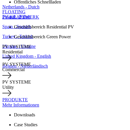
Öffentliches Schnellladen
Netherlands - Dutch
FLOATING
Poland - Polish
PV-KRAFTWERK
Spain - Spanish
Geschäftsbereich Residential PV
Turkey - Turkish
Geschäftsbereich Green Power
Ukraine - Ukraine
PV SYSTEME
Residential
United Kingdom - English
PV SYSTEME
Belgien - Niederländisch
Commercial
PV SYSTEME
Utility
PRODUKTE
Mehr Informationen
Downloads
Case Studies