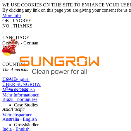
WE USE COOKIES ON THIS SITE TO ENHANCE YOUR USE
By clicking any link on this page you are giving your consent for us t
More info
OK , I AGREE
NO , THANKS
|
LANGUAGE
Germany - German
COUNTRY
The Americas
HOME
USA - English
ÜBER SUNGROW
Mexico - Spanish
LÖSUNGEN
Mehr Informationen
Brazil - portuguese
Case Studies
Asia/Pacific
Vertriebspartner
Australia - English
Grosshändler
India - English